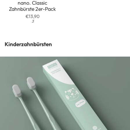
auf
4.7
nano. Classic
Zahnbürste 2er-Pack
1546
von
€13,90
Rezensionen
5
3
Kinderzahnbürsten