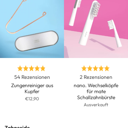
Bewertet
Bewertet
Basierend
Basier
54 Rezensionen
2 Rezensionen
mit
mit
auf
auf
4.9
5.0
Zungenreiniger aus
nano. Wechselköpfe
Kupfer
für mate
54
2
von
von
Schallzahnbürste
€12,90
Rezensionen
Rezens
5
5
Ausverkauft
Zahnseide