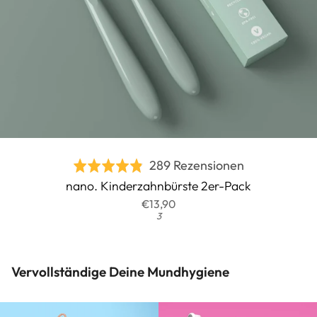
Basierend
289 Rezensionen
Bewertet
auf
nano. Kinderzahnbürste 2er-Pack
mit
289
€13,90
4.8
3
Rezensionen
von
5
Vervollständige Deine Mundhygiene