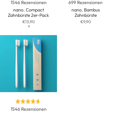
Basierend
Basie
1546 Rezensionen
699 Rezensionen
mit
mit
auf
auf
4.7
4.7
nano. Compact
nano. Bambus
Zahnbürste 2er-Pack
Zahnbürste
1546
699
von
von
€13,90
€9,90
Rezensionen
Rezen
5
5
6
Bewertet
Basierend
1546 Rezensionen
mit