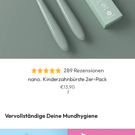
Basierend
289 Rezensionen
Bewertet
auf
nano. Kinderzahnbürste 2er-Pack
mit
289
€13,90
4.8
3
Rezensionen
von
5
Vervollständige Deine Mundhygiene