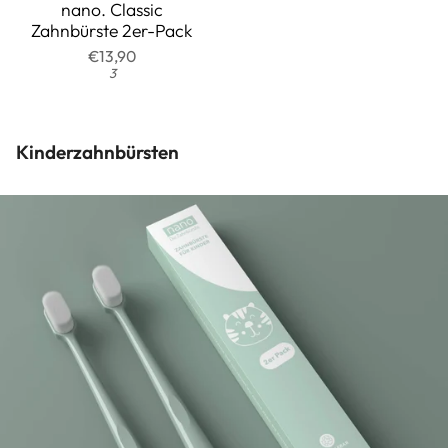
auf
4.7
nano. Classic
Zahnbürste 2er-Pack
1546
von
€13,90
Rezensionen
5
3
Kinderzahnbürsten