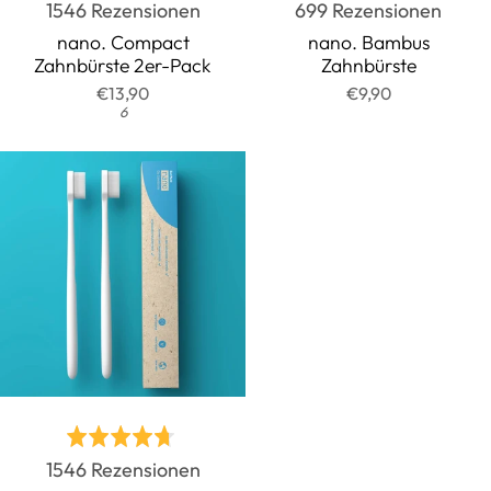
Basierend
Basie
1546 Rezensionen
699 Rezensionen
mit
mit
auf
auf
4.7
4.7
nano. Compact
nano. Bambus
Zahnbürste 2er-Pack
Zahnbürste
1546
699
von
von
€13,90
€9,90
Rezensionen
Rezen
5
5
6
Bewertet
Basierend
1546 Rezensionen
mit