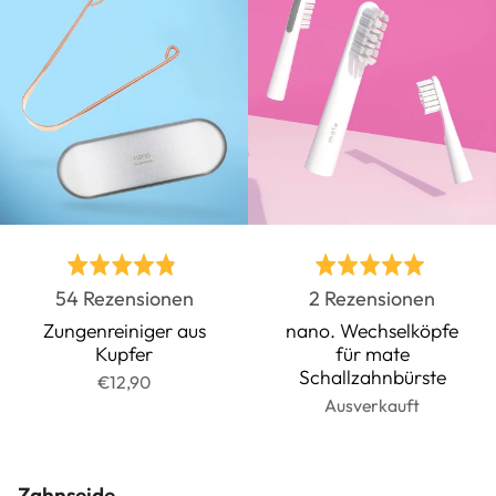
Bewertet
Bewertet
Basierend
Basier
54 Rezensionen
2 Rezensionen
mit
mit
auf
auf
4.9
5.0
Zungenreiniger aus
nano. Wechselköpfe
Kupfer
für mate
54
2
von
von
Schallzahnbürste
€12,90
Rezensionen
Rezens
5
5
Ausverkauft
Zahnseide