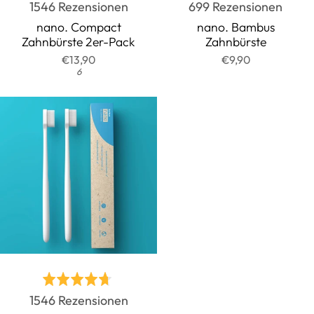
Basierend
Basie
1546 Rezensionen
699 Rezensionen
mit
mit
auf
auf
4.7
4.7
nano. Compact
nano. Bambus
Zahnbürste 2er-Pack
Zahnbürste
1546
699
von
von
€13,90
€9,90
Rezensionen
Rezen
5
5
6
Bewertet
Basierend
1546 Rezensionen
mit