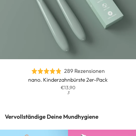
Basierend
289 Rezensionen
Bewertet
auf
nano. Kinderzahnbürste 2er-Pack
mit
289
€13,90
4.8
3
Rezensionen
von
5
Vervollständige Deine Mundhygiene