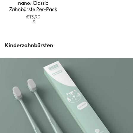
auf
4.7
nano. Classic
Zahnbürste 2er-Pack
1546
von
€13,90
Rezensionen
5
3
Kinderzahnbürsten