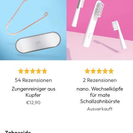
Bewertet
Bewertet
Basierend
Basier
54 Rezensionen
2 Rezensionen
mit
mit
auf
auf
4.9
5.0
Zungenreiniger aus
nano. Wechselköpfe
Kupfer
für mate
54
2
von
von
Schallzahnbürste
€12,90
Rezensionen
Rezens
5
5
Ausverkauft
Zahnseide