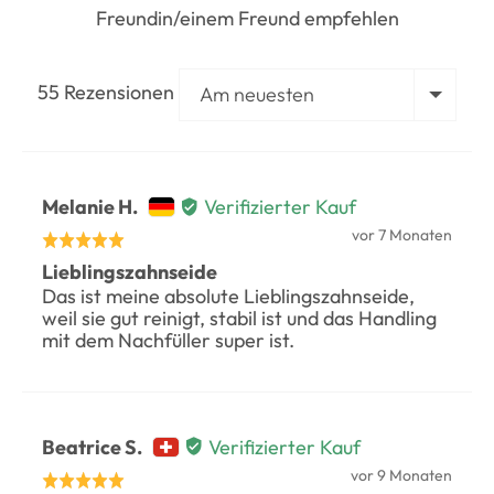
Freundin/einem Freund empfehlen
Sortieren nach
55 Rezensionen
Bewertet
Melanie H.
Verifizierter Kauf
durch
Rezension
vor 7 Monaten
Mit
veröffentlicht
Melanie
Lieblingszahnseide
5
Das ist meine absolute Lieblingszahnseide,
H.,
von
weil sie gut reinigt, stabil ist und das Handling
von
5
mit dem Nachfüller super ist.
Germany
bewertet
Bewertet
Beatrice S.
Verifizierter Kauf
durch
Rezension
vor 9 Monaten
Mit