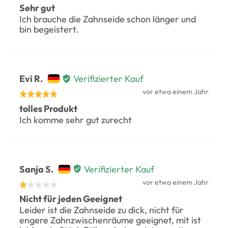
veröffentlicht
Beatrice
Sehr gut
5
Ich brauche die Zahnseide schon länger und
S.,
von
bin begeistert.
von
5
Switzerland
bewertet
Bewertet
Evi R.
Verifizierter Kauf
durch
Rezension
vor etwa einem Jahr
Mit
veröffentlicht
Evi
tolles Produkt
5
Ich komme sehr gut zurecht
R.,
von
von
5
Germany
bewertet
Bewertet
Sanja S.
Verifizierter Kauf
durch
Rezension
vor etwa einem Jahr
Mit
veröffentlicht
Sanja
Nicht für jeden Geeignet
1
Leider ist die Zahnseide zu dick, nicht für
S.,
von
engere Zahnzwischenräume geeignet, mit ist
von