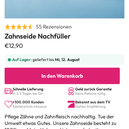
Click
Basierend
55 Rezensionen
Bewertet
to
auf
Zahnseide Nachfüller
mit
go
55
4.5
€12,90
to
Rezensionen
von
reviews
5
Auf Lager:
geliefert bis
Mi, 12. August
In den Warenkorb
Schnelle Lieferung
Geld zurück Garantie
In 2-3 Tagen bei Dir
Keine Retoure nötig
>100.000 Kunden
Bekannt aus dem TV
Käuferschutz inklusive
Galileo Empfehlung
Pflege Zähne und Zahnfleisch nachhaltig. Tue der
Umwelt etwas Gutes.
Unsere Zahnseide besteht zu