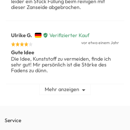
5
leider ein Stück Füllung beim reinigen mit
Germany
dieser Zanseide abgebrochen.
bewertet
Bewertet
Ulrike G.
Verifizierter Kauf
durch
Rezension
vor etwa einem Jahr
Mit
veröffentlicht
Ulrike
Gute Idee
4
Die Idee, Kunststoff zu vermeiden, finde ich
G.,
von
sehr gut! Mir persönlich ist die Stärke des
von
5
Fadens zu dünn.
Germany
bewertet
Mehr anzeigen
Service