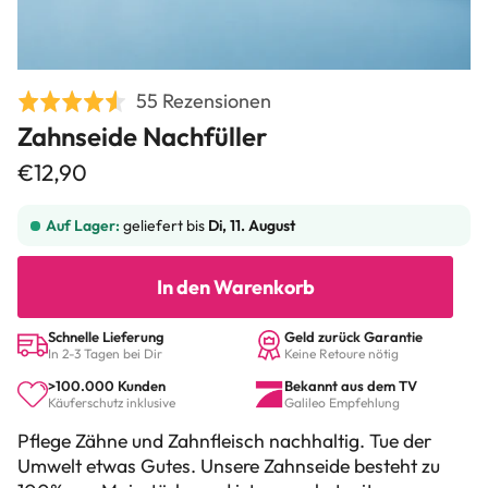
Click
Basierend
55 Rezensionen
Bewertet
to
auf
Zahnseide Nachfüller
mit
go
55
4.5
€12,90
to
Rezensionen
von
reviews
5
Auf Lager:
geliefert bis
Di, 11. August
In den Warenkorb
Schnelle Lieferung
Geld zurück Garantie
In 2-3 Tagen bei Dir
Keine Retoure nötig
>100.000 Kunden
Bekannt aus dem TV
Käuferschutz inklusive
Galileo Empfehlung
Pflege Zähne und Zahnfleisch nachhaltig. Tue der
Umwelt etwas Gutes.
Unsere Zahnseide besteht zu