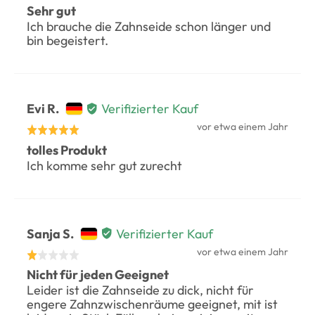
veröffentlicht
Beatrice
Sehr gut
5
Ich brauche die Zahnseide schon länger und
S.,
von
bin begeistert.
von
5
Switzerland
bewertet
Bewertet
Evi R.
Verifizierter Kauf
durch
Rezension
vor etwa einem Jahr
Mit
veröffentlicht
Evi
tolles Produkt
5
Ich komme sehr gut zurecht
R.,
von
von
5
Germany
bewertet
Bewertet
Sanja S.
Verifizierter Kauf
durch
Rezension
vor etwa einem Jahr
Mit
veröffentlicht
Sanja
Nicht für jeden Geeignet
1
Leider ist die Zahnseide zu dick, nicht für
S.,
von
engere Zahnzwischenräume geeignet, mit ist
von