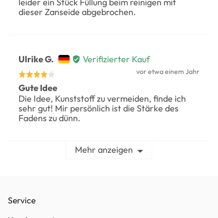
5
leider ein Stück Füllung beim reinigen mit
Germany
dieser Zanseide abgebrochen.
bewertet
Bewertet
Ulrike G.
Verifizierter Kauf
durch
Rezension
vor etwa einem Jahr
Mit
veröffentlicht
Ulrike
Gute Idee
4
Die Idee, Kunststoff zu vermeiden, finde ich
G.,
von
sehr gut! Mir persönlich ist die Stärke des
von
5
Fadens zu dünn.
Germany
bewertet
Mehr anzeigen
Service