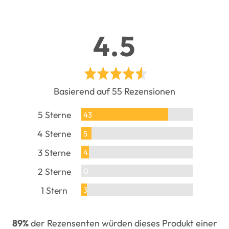
durchschn
out
4.5
Bewertun
of
Basierend auf 55 Rezensionen
5
5 Sterne
Rezensionen
43
4 Sterne
Rezensionen
5
3 Sterne
Rezensionen
4
2 Sterne
Rezensionen
0
1 Stern
Rezensionen
3
89%
der Rezensenten würden dieses Produkt einer